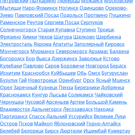
Петровский
Лыткарино
Люберцы
Можайск
Московский
Мытищи
Наро-Фоминск
Ногинск
Одинцово
Орехово-
Зуево
Павловский Посад
Подольск
Протвино
Пушкино
Раменское
Реутов
Сергиев Посад
Серпухов
Солнечногорск
Старая Купавна
Ступино
Троицк
Фрязино
Химки
Чехов
Шатура
Щелково
Щербинка
Электросталь
Яхрома
Апатиты
Заполярный
Кировск
Мончегорск
Мурманск
Североморск
Арзамас
Балахна
Богородск
Бор
Выкса
Дзержинск
Заволжье
Кстово
Кулебаки
Павлово
Саров
Боровичи
Новгород
Бердск
Искитим
Краснообск
Куйбышев
Обь
Омск
Бугуруслан
Бузулук
Гай
Новотроицк
Оренбург
Орск
Ясный
Мценск
Орел
Заречный
Кузнецк
Пенза
Березники
Добрянка
Краснокамск
Кунгур
Лысьва
Соликамск
Чайковский
Чернушка
Чусовой
Арсеньев
Артем
Большой Камень
Владивосток
Дальнегорск
Лесозаводск
Находка
Партизанск
Спасск-Дальний
Уссурийск
Великие Луки
Остров
Псков
Майкоп
Яблоновский
Горно-Алтайск
Белебей
Белорецк
Бирск
Дюртюли
Ишимбай
Кумертау