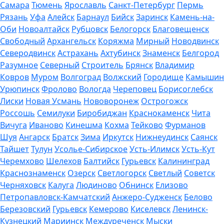
Самара
Тюмень
Ярославль
Санкт-Петербург
Пермь
Рязань
Уфа
Алейск
Барнаул
Бийск
Заринск
Камень-на-
Оби
Новоалтайск
Рубцовск
Белогорск
Благовещенск
Свободный
Архангельск
Коряжма
Мирный
Новодвинск
Северодвинск
Астрахань
Ахтубинск
Знаменск
Белгород
Разумное
Северный
Строитель
Брянск
Владимир
Ковров
Муром
Волгоград
Волжский
Городище
Камышин
Урюпинск
Фролово
Вологда
Череповец
Борисоглебск
Лиски
Новая Усмань
Нововоронеж
Острогожск
Россошь
Семилуки
Биробиджан
Краснокаменск
Чита
Вичуга
Иваново
Кинешма
Кохма
Тейково
Фурманов
Шуя
Ангарск
Братск
Зима
Иркутск
Нижнеудинск
Саянск
Тайшет
Тулун
Усолье-Сибирское
Усть-Илимск
Усть-Кут
Черемхово
Шелехов
Балтийск
Гурьевск
Калининград
Краснознаменск
Озерск
Светлогорск
Светлый
Советск
Черняховск
Калуга
Людиново
Обнинск
Елизово
Петропавловск-Камчатский
Анжеро-Судженск
Белово
Березовский
Гурьевск
Кемерово
Киселевск
Ленинск-
Кузнецкий
Мариинск
Междуреченск
Мыски