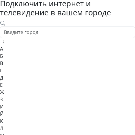
Подключить интернет и
телевидение в вашем городе
〈
А
Б
В
Г
Д
Е
Ж
З
И
Й
К
Л