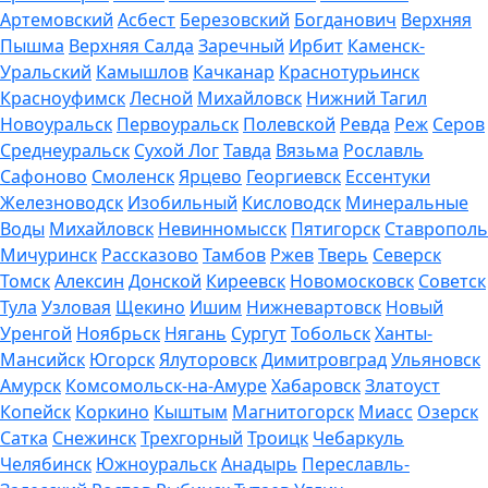
Артемовский
Асбест
Березовский
Богданович
Верхняя
Пышма
Верхняя Салда
Заречный
Ирбит
Каменск-
Уральский
Камышлов
Качканар
Краснотурьинск
Красноуфимск
Лесной
Михайловск
Нижний Тагил
Новоуральск
Первоуральск
Полевской
Ревда
Реж
Серов
Среднеуральск
Сухой Лог
Тавда
Вязьма
Рославль
Сафоново
Смоленск
Ярцево
Георгиевск
Ессентуки
Железноводск
Изобильный
Кисловодск
Минеральные
Воды
Михайловск
Невинномысск
Пятигорск
Ставрополь
Мичуринск
Рассказово
Тамбов
Ржев
Тверь
Северск
Томск
Алексин
Донской
Киреевск
Новомосковск
Советск
Тула
Узловая
Щекино
Ишим
Нижневартовск
Новый
Уренгой
Ноябрьск
Нягань
Сургут
Тобольск
Ханты-
Мансийск
Югорск
Ялуторовск
Димитровград
Ульяновск
Амурск
Комсомольск-на-Амуре
Хабаровск
Златоуст
Копейск
Коркино
Кыштым
Магнитогорск
Миасс
Озерск
Сатка
Снежинск
Трехгорный
Троицк
Чебаркуль
Челябинск
Южноуральск
Анадырь
Переславль-