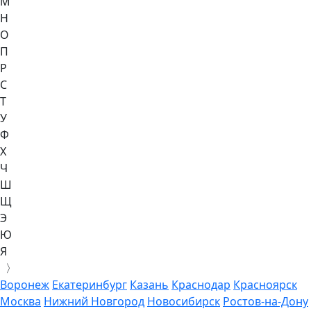
М
Н
О
П
Р
С
Т
У
Ф
Х
Ч
Ш
Щ
Э
Ю
Я
〉
Воронеж
Екатеринбург
Казань
Краснодар
Красноярск
Москва
Нижний Новгород
Новосибирск
Ростов-на-Дону