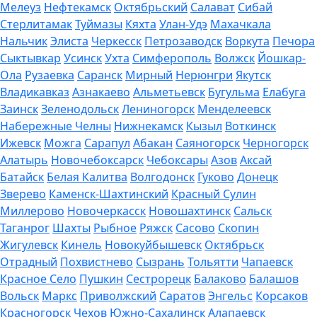
Мелеуз
Нефтекамск
Октябрьский
Салават
Сибай
Стерлитамак
Туймазы
Кяхта
Улан-Удэ
Махачкала
Нальчик
Элиста
Черкесск
Петрозаводск
Воркута
Печора
Сыктывкар
Усинск
Ухта
Симферополь
Волжск
Йошкар-
Ола
Рузаевка
Саранск
Мирный
Нерюнгри
Якутск
Владикавказ
Азнакаево
Альметьевск
Бугульма
Елабуга
Заинск
Зеленодольск
Лениногорск
Менделеевск
Набережные Челны
Нижнекамск
Кызыл
Воткинск
Ижевск
Можга
Сарапул
Абакан
Саяногорск
Черногорск
Алатырь
Новочебоксарск
Чебоксары
Азов
Аксай
Батайск
Белая Калитва
Волгодонск
Гуково
Донецк
Зверево
Каменск-Шахтинский
Красный Сулин
Миллерово
Новочеркасск
Новошахтинск
Сальск
Таганрог
Шахты
Рыбное
Ряжск
Сасово
Скопин
Жигулевск
Кинель
Новокуйбышевск
Октябрьск
Отрадный
Похвистнево
Сызрань
Тольятти
Чапаевск
Красное Село
Пушкин
Сестрорецк
Балаково
Балашов
Вольск
Маркс
Приволжский
Саратов
Энгельс
Корсаков
Красногорск
Чехов
Южно-Сахалинск
Алапаевск