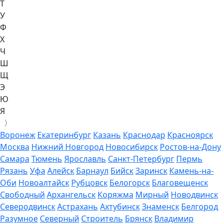
Т
У
Ф
Х
Ч
Ш
Щ
Э
Ю
Я
〉
Воронеж
Екатеринбург
Казань
Краснодар
Красноярск
Москва
Нижний Новгород
Новосибирск
Ростов-на-Дону
Самара
Тюмень
Ярославль
Санкт-Петербург
Пермь
Рязань
Уфа
Алейск
Барнаул
Бийск
Заринск
Камень-на-
Оби
Новоалтайск
Рубцовск
Белогорск
Благовещенск
Свободный
Архангельск
Коряжма
Мирный
Новодвинск
Северодвинск
Астрахань
Ахтубинск
Знаменск
Белгород
Разумное
Северный
Строитель
Брянск
Владимир