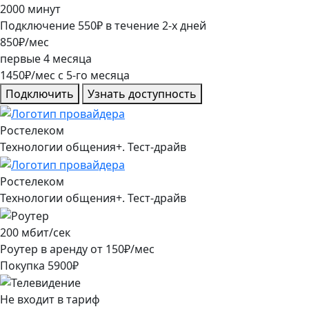
2000
минут
Подключение
550
₽
в течение
2
-х дней
850
₽/мес
первые
4
месяца
1450
₽/мес
c
5
-го месяца
Подключить
Узнать доступность
Ростелеком
Технологии общения+. Тест-драйв
Ростелеком
Технологии общения+. Тест-драйв
200
мбит/сек
Роутер в аренду от
150
₽/мес
Покупка
5900
₽
Не входит в тариф