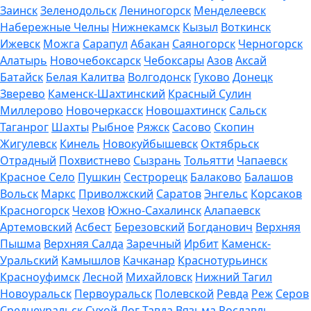
Заинск
Зеленодольск
Лениногорск
Менделеевск
Набережные Челны
Нижнекамск
Кызыл
Воткинск
Ижевск
Можга
Сарапул
Абакан
Саяногорск
Черногорск
Алатырь
Новочебоксарск
Чебоксары
Азов
Аксай
Батайск
Белая Калитва
Волгодонск
Гуково
Донецк
Зверево
Каменск-Шахтинский
Красный Сулин
Миллерово
Новочеркасск
Новошахтинск
Сальск
Таганрог
Шахты
Рыбное
Ряжск
Сасово
Скопин
Жигулевск
Кинель
Новокуйбышевск
Октябрьск
Отрадный
Похвистнево
Сызрань
Тольятти
Чапаевск
Красное Село
Пушкин
Сестрорецк
Балаково
Балашов
Вольск
Маркс
Приволжский
Саратов
Энгельс
Корсаков
Красногорск
Чехов
Южно-Сахалинск
Алапаевск
Артемовский
Асбест
Березовский
Богданович
Верхняя
Пышма
Верхняя Салда
Заречный
Ирбит
Каменск-
Уральский
Камышлов
Качканар
Краснотурьинск
Красноуфимск
Лесной
Михайловск
Нижний Тагил
Новоуральск
Первоуральск
Полевской
Ревда
Реж
Серов
Среднеуральск
Сухой Лог
Тавда
Вязьма
Рославль