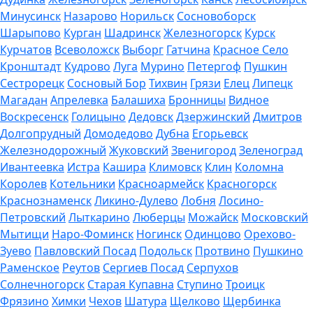
Минусинск
Назарово
Норильск
Сосновоборск
Шарыпово
Курган
Шадринск
Железногорск
Курск
Курчатов
Всеволожск
Выборг
Гатчина
Красное Село
Кронштадт
Кудрово
Луга
Мурино
Петергоф
Пушкин
Сестрорецк
Сосновый Бор
Тихвин
Грязи
Елец
Липецк
Магадан
Апрелевка
Балашиха
Бронницы
Видное
Воскресенск
Голицыно
Дедовск
Дзержинский
Дмитров
Долгопрудный
Домодедово
Дубна
Егорьевск
Железнодорожный
Жуковский
Звенигород
Зеленоград
Ивантеевка
Истра
Кашира
Климовск
Клин
Коломна
Королев
Котельники
Красноармейск
Красногорск
Краснознаменск
Ликино-Дулево
Лобня
Лосино-
Петровский
Лыткарино
Люберцы
Можайск
Московский
Мытищи
Наро-Фоминск
Ногинск
Одинцово
Орехово-
Зуево
Павловский Посад
Подольск
Протвино
Пушкино
Раменское
Реутов
Сергиев Посад
Серпухов
Солнечногорск
Старая Купавна
Ступино
Троицк
Фрязино
Химки
Чехов
Шатура
Щелково
Щербинка