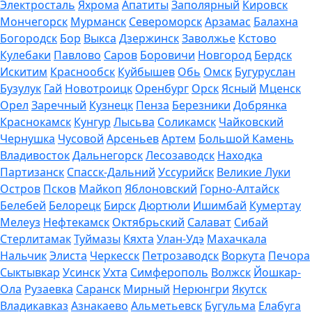
Электросталь
Яхрома
Апатиты
Заполярный
Кировск
Мончегорск
Мурманск
Североморск
Арзамас
Балахна
Богородск
Бор
Выкса
Дзержинск
Заволжье
Кстово
Кулебаки
Павлово
Саров
Боровичи
Новгород
Бердск
Искитим
Краснообск
Куйбышев
Обь
Омск
Бугуруслан
Бузулук
Гай
Новотроицк
Оренбург
Орск
Ясный
Мценск
Орел
Заречный
Кузнецк
Пенза
Березники
Добрянка
Краснокамск
Кунгур
Лысьва
Соликамск
Чайковский
Чернушка
Чусовой
Арсеньев
Артем
Большой Камень
Владивосток
Дальнегорск
Лесозаводск
Находка
Партизанск
Спасск-Дальний
Уссурийск
Великие Луки
Остров
Псков
Майкоп
Яблоновский
Горно-Алтайск
Белебей
Белорецк
Бирск
Дюртюли
Ишимбай
Кумертау
Мелеуз
Нефтекамск
Октябрьский
Салават
Сибай
Стерлитамак
Туймазы
Кяхта
Улан-Удэ
Махачкала
Нальчик
Элиста
Черкесск
Петрозаводск
Воркута
Печора
Сыктывкар
Усинск
Ухта
Симферополь
Волжск
Йошкар-
Ола
Рузаевка
Саранск
Мирный
Нерюнгри
Якутск
Владикавказ
Азнакаево
Альметьевск
Бугульма
Елабуга