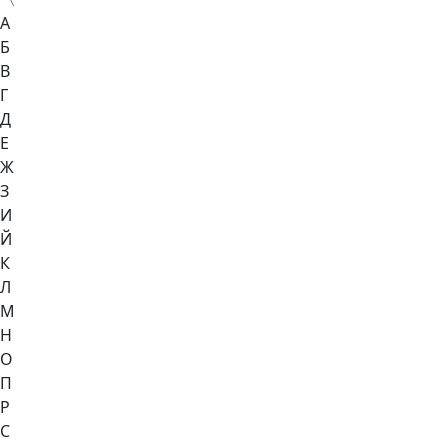
А
Б
В
Г
Д
Е
Ж
З
И
Й
К
Л
М
Н
О
П
Р
С