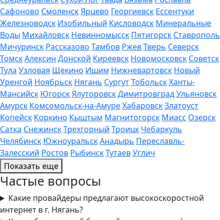
Сафоново
Смоленск
Ярцево
Георгиевск
Ессентуки
Железноводск
Изобильный
Кисловодск
Минеральные
Воды
Михайловск
Невинномысск
Пятигорск
Ставрополь
Мичуринск
Рассказово
Тамбов
Ржев
Тверь
Северск
Томск
Алексин
Донской
Киреевск
Новомосковск
Советск
Тула
Узловая
Щекино
Ишим
Нижневартовск
Новый
Уренгой
Ноябрьск
Нягань
Сургут
Тобольск
Ханты-
Мансийск
Югорск
Ялуторовск
Димитровград
Ульяновск
Амурск
Комсомольск-на-Амуре
Хабаровск
Златоуст
Копейск
Коркино
Кыштым
Магнитогорск
Миасс
Озерск
Сатка
Снежинск
Трехгорный
Троицк
Чебаркуль
Челябинск
Южноуральск
Анадырь
Переславль-
Залесский
Ростов
Рыбинск
Тутаев
Углич
Показать еще
Частые вопросы
Какие провайдеры предлагают высокоскоростной
интернет в г. Нягань?