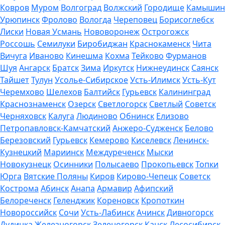
Ковров
Муром
Волгоград
Волжский
Городище
Камышин
Урюпинск
Фролово
Вологда
Череповец
Борисоглебск
Лиски
Новая Усмань
Нововоронеж
Острогожск
Россошь
Семилуки
Биробиджан
Краснокаменск
Чита
Вичуга
Иваново
Кинешма
Кохма
Тейково
Фурманов
Шуя
Ангарск
Братск
Зима
Иркутск
Нижнеудинск
Саянск
Тайшет
Тулун
Усолье-Сибирское
Усть-Илимск
Усть-Кут
Черемхово
Шелехов
Балтийск
Гурьевск
Калининград
Краснознаменск
Озерск
Светлогорск
Светлый
Советск
Черняховск
Калуга
Людиново
Обнинск
Елизово
Петропавловск-Камчатский
Анжеро-Судженск
Белово
Березовский
Гурьевск
Кемерово
Киселевск
Ленинск-
Кузнецкий
Мариинск
Междуреченск
Мыски
Новокузнецк
Осинники
Полысаево
Прокопьевск
Топки
Юрга
Вятские Поляны
Киров
Кирово-Чепецк
Советск
Кострома
Абинск
Анапа
Армавир
Афипский
Белореченск
Геленджик
Кореновск
Кропоткин
Новороссийск
Сочи
Усть-Лабинск
Ачинск
Дивногорск
Дудинка
Железногорск
Зеленогорск
Канск
Лесосибирск