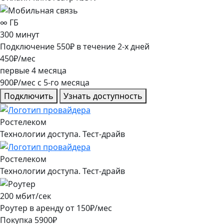
∞
ГБ
300
минут
Подключение
550
₽
в течение
2
-х дней
450
₽/мес
первые
4
месяца
900
₽/мес
c
5
-го месяца
Подключить
Узнать доступность
Ростелеком
Технологии доступа. Тест-драйв
Ростелеком
Технологии доступа. Тест-драйв
200
мбит/сек
Роутер в аренду от
150
₽/мес
Покупка
5900
₽