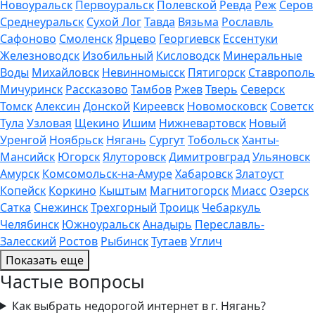
Новоуральск
Первоуральск
Полевской
Ревда
Реж
Серов
Среднеуральск
Сухой Лог
Тавда
Вязьма
Рославль
Сафоново
Смоленск
Ярцево
Георгиевск
Ессентуки
Железноводск
Изобильный
Кисловодск
Минеральные
Воды
Михайловск
Невинномысск
Пятигорск
Ставрополь
Мичуринск
Рассказово
Тамбов
Ржев
Тверь
Северск
Томск
Алексин
Донской
Киреевск
Новомосковск
Советск
Тула
Узловая
Щекино
Ишим
Нижневартовск
Новый
Уренгой
Ноябрьск
Нягань
Сургут
Тобольск
Ханты-
Мансийск
Югорск
Ялуторовск
Димитровград
Ульяновск
Амурск
Комсомольск-на-Амуре
Хабаровск
Златоуст
Копейск
Коркино
Кыштым
Магнитогорск
Миасс
Озерск
Сатка
Снежинск
Трехгорный
Троицк
Чебаркуль
Челябинск
Южноуральск
Анадырь
Переславль-
Залесский
Ростов
Рыбинск
Тутаев
Углич
Показать еще
Частые вопросы
Как выбрать недорогой интернет в г. Нягань?