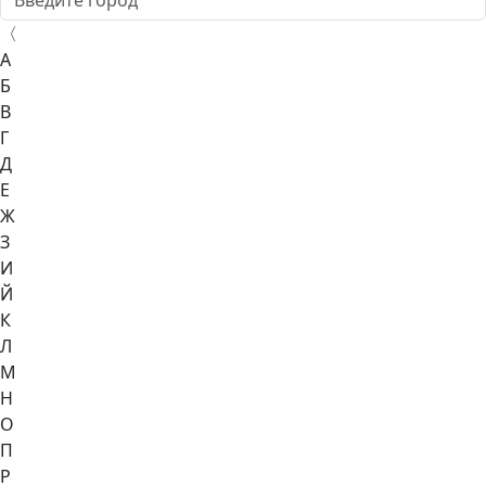
〈
А
Б
В
Г
Д
Е
Ж
З
И
Й
К
Л
М
Н
О
П
Р