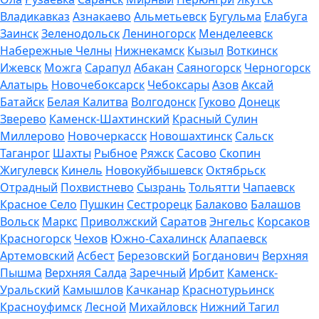
Владикавказ
Азнакаево
Альметьевск
Бугульма
Елабуга
Заинск
Зеленодольск
Лениногорск
Менделеевск
Набережные Челны
Нижнекамск
Кызыл
Воткинск
Ижевск
Можга
Сарапул
Абакан
Саяногорск
Черногорск
Алатырь
Новочебоксарск
Чебоксары
Азов
Аксай
Батайск
Белая Калитва
Волгодонск
Гуково
Донецк
Зверево
Каменск-Шахтинский
Красный Сулин
Миллерово
Новочеркасск
Новошахтинск
Сальск
Таганрог
Шахты
Рыбное
Ряжск
Сасово
Скопин
Жигулевск
Кинель
Новокуйбышевск
Октябрьск
Отрадный
Похвистнево
Сызрань
Тольятти
Чапаевск
Красное Село
Пушкин
Сестрорецк
Балаково
Балашов
Вольск
Маркс
Приволжский
Саратов
Энгельс
Корсаков
Красногорск
Чехов
Южно-Сахалинск
Алапаевск
Артемовский
Асбест
Березовский
Богданович
Верхняя
Пышма
Верхняя Салда
Заречный
Ирбит
Каменск-
Уральский
Камышлов
Качканар
Краснотурьинск
Красноуфимск
Лесной
Михайловск
Нижний Тагил