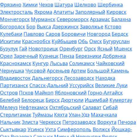
Фрязино
Химки
Чехов
Шатура
Щелково
Щербинка
Электросталь
Яхрома
Апатиты
Заполярный
Кировск
Мончегорск
Мурманск
Североморск
Арзамас
Балахна
Богородск
Бор
Выкса
Дзержинск
Заволжье
Кстово
Кулебаки
Павлово
Саров
Боровичи
Новгород
Бердск
Искитим
Краснообск
Куйбышев
Обь
Омск
Бугуруслан
Бузулук
Гай
Новотроицк
Оренбург
Орск
Ясный
Мценск
Орел
Заречный
Кузнецк
Пенза
Березники
Добрянка
Краснокамск
Кунгур
Лысьва
Соликамск
Чайковский
Чернушка
Чусовой
Арсеньев
Артем
Большой Камень
Владивосток
Дальнегорск
Лесозаводск
Находка
Партизанск
Спасск-Дальний
Уссурийск
Великие Луки
Остров
Псков
Майкоп
Яблоновский
Горно-Алтайск
Белебей
Белорецк
Бирск
Дюртюли
Ишимбай
Кумертау
Мелеуз
Нефтекамск
Октябрьский
Салават
Сибай
Стерлитамак
Туймазы
Кяхта
Улан-Удэ
Махачкала
Нальчик
Элиста
Черкесск
Петрозаводск
Воркута
Печора
Сыктывкар
Усинск
Ухта
Симферополь
Волжск
Йошкар-
Ола
Рузаевка
Саранск
Мирный
Нерюнгри
Якутск