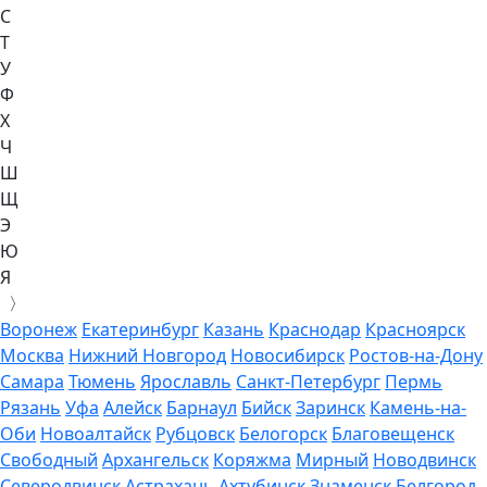
С
Т
У
Ф
Х
Ч
Ш
Щ
Э
Ю
Я
〉
Воронеж
Екатеринбург
Казань
Краснодар
Красноярск
Москва
Нижний Новгород
Новосибирск
Ростов-на-Дону
Самара
Тюмень
Ярославль
Санкт-Петербург
Пермь
Рязань
Уфа
Алейск
Барнаул
Бийск
Заринск
Камень-на-
Оби
Новоалтайск
Рубцовск
Белогорск
Благовещенск
Свободный
Архангельск
Коряжма
Мирный
Новодвинск
Северодвинск
Астрахань
Ахтубинск
Знаменск
Белгород