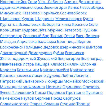
Новороссийск
Сочи
Усть-Лабинск
Ачинск
Дивногорск
Дудинка
Железногорск
Зеленогорск
Канск
Лесосибирск
Минусинск
Назарово
Норильск
Сосновоборск
Шарыпово
Курган
Шадринск
Железногорск
Курск
Курчатов
Всеволожск
Выборг
Гатчина
Красное Село
Кронштадт
Кудрово
Луга
Мурино
Петергоф
Пушкин
Сестрорецк
Сосновый Бор
Тихвин
Грязи
Елец
Липецк
Магадан
Апрелевка
Балашиха
Бронницы
Видное
Воскресенск
Голицыно
Дедовск
Дзержинский
Дмитров
Долгопрудный
Домодедово
Дубна
Егорьевск
Железнодорожный
Жуковский
Звенигород
Зеленоград
Ивантеевка
Истра
Кашира
Климовск
Клин
Коломна
Королев
Котельники
Красноармейск
Красногорск
Краснознаменск
Ликино-Дулево
Лобня
Лосино-
Петровский
Лыткарино
Люберцы
Можайск
Московский
Мытищи
Наро-Фоминск
Ногинск
Одинцово
Орехово-
Зуево
Павловский Посад
Подольск
Протвино
Пушкино
Раменское
Реутов
Сергиев Посад
Серпухов
Солнечногорск
Старая Купавна
Ступино
Троицк