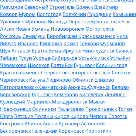
Разумное
Северный
Строитель
Брянск
Владимир
Ковров
Муром
Волгоград
Волжский
Городище
Камышин
Урюпинск
Фролово
Вологда
Череповец
Борисоглебск
Лиски
Новая Усмань
Нововоронеж
Острогожск
Россошь
Семилуки
Биробиджан
Краснокаменск
Чита
Вичуга
Иваново
Кинешма
Кохма
Тейково
Фурманов
Шуя
Ангарск
Братск
Зима
Иркутск
Нижнеудинск
Саянск
Тайшет
Тулун
Усолье-Сибирское
Усть-Илимск
Усть-Кут
Черемхово
Шелехов
Балтийск
Гурьевск
Калининград
Краснознаменск
Озерск
Светлогорск
Светлый
Советск
Черняховск
Калуга
Людиново
Обнинск
Елизово
Петропавловск-Камчатский
Анжеро-Судженск
Белово
Березовский
Гурьевск
Кемерово
Киселевск
Ленинск-
Кузнецкий
Мариинск
Междуреченск
Мыски
Новокузнецк
Осинники
Полысаево
Прокопьевск
Топки
Юрга
Вятские Поляны
Киров
Кирово-Чепецк
Советск
Кострома
Абинск
Анапа
Армавир
Афипский
Белореченск
Геленджик
Кореновск
Кропоткин