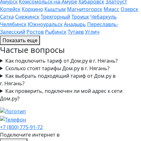
Амурск
Комсомольск-на-Амуре
Хабаровск
Златоуст
Копейск
Коркино
Кыштым
Магнитогорск
Миасс
Озерск
Сатка
Снежинск
Трехгорный
Троицк
Чебаркуль
Челябинск
Южноуральск
Анадырь
Переславль-
Залесский
Ростов
Рыбинск
Тутаев
Углич
Показать еще
Частые вопросы
Как подключить тариф от Дом.ру в г. Нягань?
Сколько стоят тарифы Дом.ру в г. Нягань?
Как выбрать подходящий тариф от Дом.ру в
г. Нягань?
Как проверить, подключен ли мой адрес к сети
Дом.ру?
+7 (800) 775-91-72
Подключите интернет в