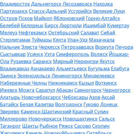
Владивосток
Дальнегорск
Лесозаводск
Находка
Партизанск
Спасск-Дальний
Уссурийск
Великие Луки
Остров
Псков
Майкоп
Яблоновский
Горно-Алтайск
Белебей
Белорецк
Бирск
Дюртюли
Ишимбай
Кумертау
Мелеуз
Нефтекамск
Октябрьский
Салават
Сибай
Стерлитамак
Туймазы
Кяхта
Улан-Удэ
Махачкала
Нальчик
Элиста
Черкесск
Петрозаводск
Воркута
Печора
Сыктывкар
Усинск
Ухта
Симферополь
Волжск
Йошкар-
Ола
Рузаевка
Саранск
Мирный
Нерюнгри
Якутск
Владикавказ
Азнакаево
Альметьевск
Бугульма
Елабуга
Заинск
Зеленодольск
Лениногорск
Менделеевск
Набережные Челны
Нижнекамск
Кызыл
Воткинск
Ижевск
Можга
Сарапул
Абакан
Саяногорск
Черногорск
Алатырь
Новочебоксарск
Чебоксары
Азов
Аксай
Батайск
Белая Калитва
Волгодонск
Гуково
Донецк
Зверево
Каменск-Шахтинский
Красный Сулин
Миллерово
Новочеркасск
Новошахтинск
Сальск
Таганрог
Шахты
Рыбное
Ряжск
Сасово
Скопин
Жигулевск
Кинель
Новокуйбышевск
Октябрьск