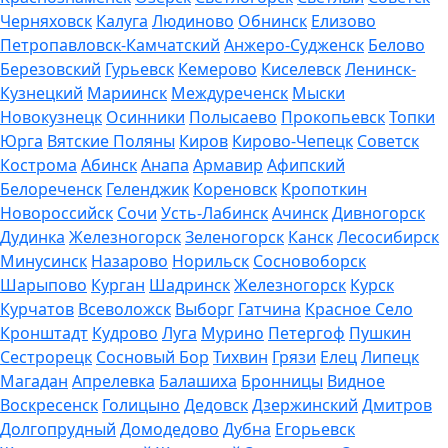
Черняховск
Калуга
Людиново
Обнинск
Елизово
Петропавловск-Камчатский
Анжеро-Судженск
Белово
Березовский
Гурьевск
Кемерово
Киселевск
Ленинск-
Кузнецкий
Мариинск
Междуреченск
Мыски
Новокузнецк
Осинники
Полысаево
Прокопьевск
Топки
Юрга
Вятские Поляны
Киров
Кирово-Чепецк
Советск
Кострома
Абинск
Анапа
Армавир
Афипский
Белореченск
Геленджик
Кореновск
Кропоткин
Новороссийск
Сочи
Усть-Лабинск
Ачинск
Дивногорск
Дудинка
Железногорск
Зеленогорск
Канск
Лесосибирск
Минусинск
Назарово
Норильск
Сосновоборск
Шарыпово
Курган
Шадринск
Железногорск
Курск
Курчатов
Всеволожск
Выборг
Гатчина
Красное Село
Кронштадт
Кудрово
Луга
Мурино
Петергоф
Пушкин
Сестрорецк
Сосновый Бор
Тихвин
Грязи
Елец
Липецк
Магадан
Апрелевка
Балашиха
Бронницы
Видное
Воскресенск
Голицыно
Дедовск
Дзержинский
Дмитров
Долгопрудный
Домодедово
Дубна
Егорьевск