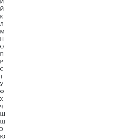
И
Й
К
Л
М
Н
О
П
Р
С
Т
У
Ф
Х
Ч
Ш
Щ
Э
Ю