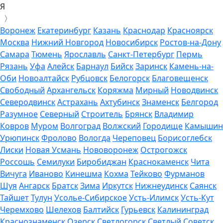
Я
〉
Воронеж
Екатеринбург
Казань
Краснодар
Красноярск
Москва
Нижний Новгород
Новосибирск
Ростов-на-Дону
Самара
Тюмень
Ярославль
Санкт-Петербург
Пермь
Рязань
Уфа
Алейск
Барнаул
Бийск
Заринск
Камень-на-
Оби
Новоалтайск
Рубцовск
Белогорск
Благовещенск
Свободный
Архангельск
Коряжма
Мирный
Новодвинск
Северодвинск
Астрахань
Ахтубинск
Знаменск
Белгород
Разумное
Северный
Строитель
Брянск
Владимир
Ковров
Муром
Волгоград
Волжский
Городище
Камышин
Урюпинск
Фролово
Вологда
Череповец
Борисоглебск
Лиски
Новая Усмань
Нововоронеж
Острогожск
Россошь
Семилуки
Биробиджан
Краснокаменск
Чита
Вичуга
Иваново
Кинешма
Кохма
Тейково
Фурманов
Шуя
Ангарск
Братск
Зима
Иркутск
Нижнеудинск
Саянск
Тайшет
Тулун
Усолье-Сибирское
Усть-Илимск
Усть-Кут
Черемхово
Шелехов
Балтийск
Гурьевск
Калининград
Краснознаменск
Озерск
Светлогорск
Светлый
Советск