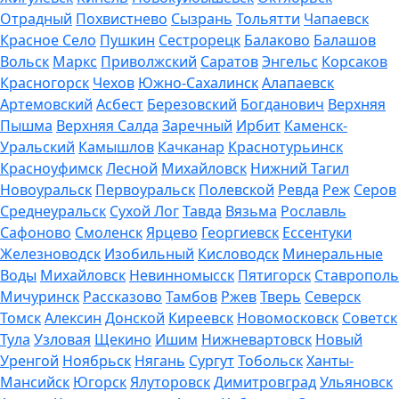
Отрадный
Похвистнево
Сызрань
Тольятти
Чапаевск
Красное Село
Пушкин
Сестрорецк
Балаково
Балашов
Вольск
Маркс
Приволжский
Саратов
Энгельс
Корсаков
Красногорск
Чехов
Южно-Сахалинск
Алапаевск
Артемовский
Асбест
Березовский
Богданович
Верхняя
Пышма
Верхняя Салда
Заречный
Ирбит
Каменск-
Уральский
Камышлов
Качканар
Краснотурьинск
Красноуфимск
Лесной
Михайловск
Нижний Тагил
Новоуральск
Первоуральск
Полевской
Ревда
Реж
Серов
Среднеуральск
Сухой Лог
Тавда
Вязьма
Рославль
Сафоново
Смоленск
Ярцево
Георгиевск
Ессентуки
Железноводск
Изобильный
Кисловодск
Минеральные
Воды
Михайловск
Невинномысск
Пятигорск
Ставрополь
Мичуринск
Рассказово
Тамбов
Ржев
Тверь
Северск
Томск
Алексин
Донской
Киреевск
Новомосковск
Советск
Тула
Узловая
Щекино
Ишим
Нижневартовск
Новый
Уренгой
Ноябрьск
Нягань
Сургут
Тобольск
Ханты-
Мансийск
Югорск
Ялуторовск
Димитровград
Ульяновск