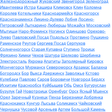
Железнодорожный
Жуковский
Звенигород
Зеленоград
Ивантеевка
Истра
Кашира
Климовск
Клин
Коломна
Королев
Котельники
Красноармейск
Красногорск
Краснознаменск
Ликино-Дулево
Лобня
Лосино-
Петровский
Лыткарино
Люберцы
Можайск
Московский
Мытищи
Наро-Фоминск
Ногинск
Одинцово
Орехово-
Зуево
Павловский Посад
Подольск
Протвино
Пушкино
Раменское
Реутов
Сергиев Посад
Серпухов
Солнечногорск
Старая Купавна
Ступино
Троицк
Фрязино
Химки
Чехов
Шатура
Щелково
Щербинка
Электросталь
Яхрома
Апатиты
Заполярный
Кировск
Мончегорск
Мурманск
Североморск
Арзамас
Балахна
Богородск
Бор
Выкса
Дзержинск
Заволжье
Кстово
Кулебаки
Павлово
Саров
Боровичи
Новгород
Бердск
Искитим
Краснообск
Куйбышев
Обь
Омск
Бугуруслан
Бузулук
Гай
Новотроицк
Оренбург
Орск
Ясный
Мценск
Орел
Заречный
Кузнецк
Пенза
Березники
Добрянка
Краснокамск
Кунгур
Лысьва
Соликамск
Чайковский
Чернушка
Чусовой
Арсеньев
Артем
Большой Камень